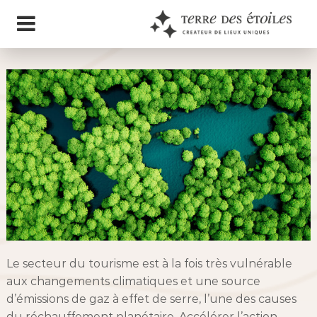
S
T
C
k
r
E
i
é
R
a
p
R
t
t
E
e
o
u
D
r
c
E
d
o
S
e
n
L
E
i
t
T
e
e
O
u
n
I
x
u
t
L
n
E
i
S
q
Le secteur du tourisme est à la fois très vulnérable
u
aux changements climatiques et une source
e
d’émissions de gaz à effet de serre, l’une des causes
s
du réchauffement planétaire. Accélérer l’action